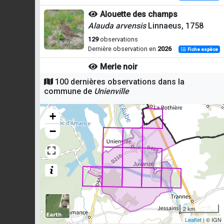
Alouette des champs
Alauda arvensis
Linnaeus, 1758
129
observations
Dernière observation en
2026
Fiche espèce
Merle noir
Turdus merula
Linnaeus, 1758
100 dernières observations dans la
commune de
Unienville
115
observations
Dernière observation en
2026
Fiche espèce
+
Pinson des arbres
−
Fringilla coelebs
Linnaeus, 1758
105
observations
Dernière observation en
2026
Fiche espèce
Corneille noire
Corvus corone
Linnaeus, 1758
97
observations
Dernière observation en
2026
Fiche espèce
2 km
Leaflet
| © IGN