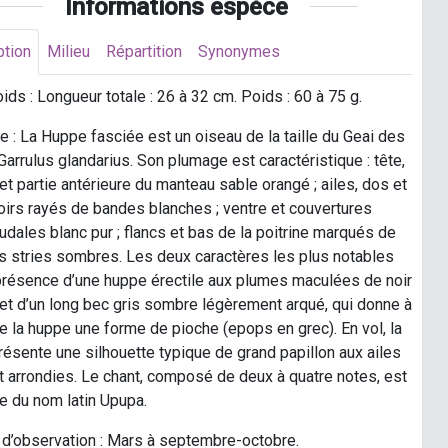
Informations espèce
ption
Milieu
Répartition
Synonymes
oids : Longueur totale : 26 à 32 cm. Poids : 60 à 75 g.
 : La Huppe fasciée est un oiseau de la taille du Geai des
arrulus glandarius. Son plumage est caractéristique : tête,
 et partie antérieure du manteau sable orangé ; ailes, dos et
irs rayés de bandes blanches ; ventre et couvertures
dales blanc pur ; flancs et bas de la poitrine marqués de
 stries sombres. Les deux caractères les plus notables
présence d’une huppe érectile aux plumes maculées de noir
 et d’un long bec gris sombre légèrement arqué, qui donne à
de la huppe une forme de pioche (epops en grec). En vol, la
ésente une silhouette typique de grand papillon aux ailes
t arrondies. Le chant, composé de deux à quatre notes, est
ine du nom latin Upupa.
d’observation : Mars à septembre-octobre.