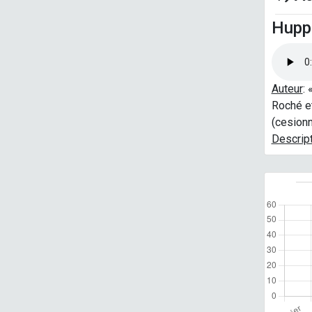
Hupp
Auteur
:
Roché e
(cesion
Descrip