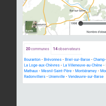
1998
Nombre d'obser
20
communes
14
observateurs
Bouranton
-
Brévonnes
-
Briel-sur-Barse
-
Champ-
La Loge-aux-Chèvres
-
La Villeneuve-au-Chêne
-
Mathaux
-
Mesnil-Saint-Père
-
Montiéramey
-
Mon
Radonvilliers
-
Unienville
-
Vendeuvre-sur-Barse