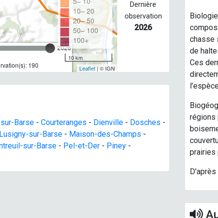
5– 10
Dernière
10– 20
Biologie
observation
20– 50
2026
compose
50– 100
chasse s
100+
2026
de halte
10 km
Ces der
vation(s): 190
Leaflet
| © IGN
directe
l’espèce 
Biogéog
régions 
sur-Barse
-
Courteranges
-
Dienville
-
Dosches
-
boisemen
Lusigny-sur-Barse
-
Maison-des-Champs
-
couvertu
treuil-sur-Barse
-
Pel-et-Der
-
Piney
-
prairies
D'après 
Au