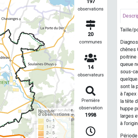
197
observations
Descri
Taille/p
20
Diagnose
communes
chênes G
poitrine
queue no
14
sous-cau
observateurs
quelques
sont la 
à l’apex
Première
la tête 
observation
huppe pr
Nombre
d'observations
1998
larges e
0– 1
à l’orig
1– 2
2– 5
Période 