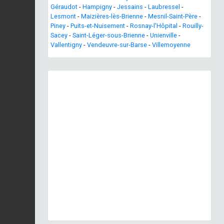
Géraudot
-
Hampigny
-
Jessains
-
Laubressel
-
Lesmont
-
Maizières-lès-Brienne
-
Mesnil-Saint-Père
-
Piney
-
Puits-et-Nuisement
-
Rosnay-l'Hôpital
-
Rouilly-
Sacey
-
Saint-Léger-sous-Brienne
-
Unienville
-
Vallentigny
-
Vendeuvre-sur-Barse
-
Villemoyenne
Previous
Next
Brueil-en-Vexin © P. Gourdain