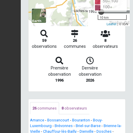
50– 100
100+
1996
10 km
Nombre d'obse
Leaflet
| © IGN
59
26
8
observations
communes
observateurs
Première
Dernière
observation
observation
1996
2026
26
communes
8
observateurs
Amance
-
Bossancourt
-
Bouranton
-
Bouy-
Luxembourg
-
Brévonnes
-
Briel-sur-Barse
-
Brienne-la-
Vieille
-
Chauffour-lès-Bailly
-
Dienville
-
Dosches
-