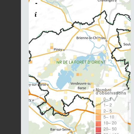
-
Nombre
d'observations
0– 1
1– 2
2– 5
5– 10
10– 20
20– 50