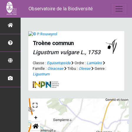
Observatoire de la Biodiversité
Troène commun
Ligustrum vulgare
L., 1753
Classe :
Equisetopsida
Ordre :
Lamiales
Famille :
Oleaceae
Tribu :
Oleeae
Genre :
Ligustrum
+