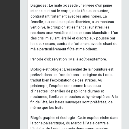
Diagnose : Le mâle possède une livrée d’un jaune
intense sur tout le corps, de la tête au croupion,
contrastant fortement avec les ailes noires. La
femelle, aux couleurs plus discrètes, a un manteau
vert olive, le croupion et les flancs jaunâtres, les
rectrices brun verdâtre et le dessous blanchâtre. L’un
des cris, miaulant, éraillé et disgracieux poussé par
les deux sexes, contraste fortement avec le chant du
mâle particulièrement flûté et mélodieux.
Période d’observation : Mai à août-septembre.
Biologie-éthologie : L’essentiel de la nourriture est
prélevé dans les frondaisons. Le régime du Loriot
traduit bien l’exploitation de ces strates. Au
printemps, l’espèce consomme beaucoup
d’insectes : chenilles de papillons diurnes et
nocturnes, libellules, mouches et hyménoptères. A la
fin de l’été, les baies sauvages sont préférées, de
même que les fruits.
Biogéographie et écologie : Cette espèce niche dans
la zone paléarctique, du Maroc à l’Asie centrale.
L’habitat du Loriot associe deux composantes