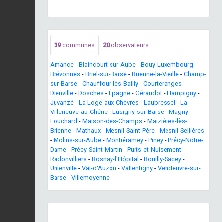
39
communes
20
observateurs
Amance
-
Blaincourt-sur-Aube
-
Bouy-Luxembourg
-
Brévonnes
-
Briel-sur-Barse
-
Brienne-la-Vieille
-
Champ-
sur-Barse
-
Chauffour-lès-Bailly
-
Courteranges
-
Dienville
-
Dosches
-
Épagne
-
Géraudot
-
Hampigny
-
Juvanzé
-
La Loge-aux-Chèvres
-
Laubressel
-
La
Villeneuve-au-Chêne
-
Lusigny-sur-Barse
-
Magny-
Fouchard
-
Maison-des-Champs
-
Maizières-lès-
Brienne
-
Mathaux
-
Mesnil-Saint-Père
-
Mesnil-Sellières
-
Molins-sur-Aube
-
Montiéramey
-
Piney
-
Précy-Notre-
Dame
-
Précy-Saint-Martin
-
Puits-et-Nuisement
-
Radonvilliers
-
Rosnay-l'Hôpital
-
Rouilly-Sacey
-
Unienville
-
Val-d'Auzon
-
Vallentigny
-
Vendeuvre-sur-
Barse
-
Villemoyenne