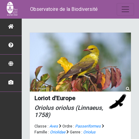
Observatoire de la Biodiversité
Loriot d'Europe
Oriolus oriolus
(Linnaeus,
1758)
Classe :
Aves
Ordre :
Passeriformes
Famille :
Oriolidae
Genre :
Oriolus