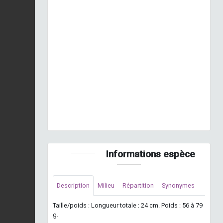
Previous
Next
Loriot d'Europe, Loriot jaune © M. Bartoli - INPN
Informations espèce
Description
Milieu
Répartition
Synonymes
Taille/poids : Longueur totale : 24 cm. Poids : 56 à 79
g.