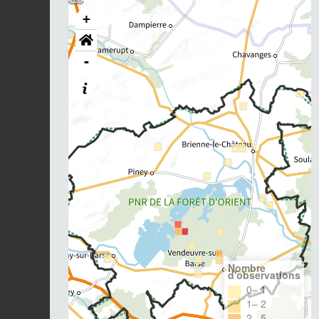
+
-
Nombre
d'observations
0– 1
1– 2
2– 5