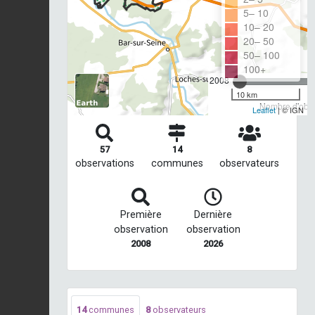
5– 10
10– 20
20– 50
50– 100
100+
2008
10 km
Nombre d'obse
Leaflet
| © IGN
57
14
8
observations
communes
observateurs
Première
Dernière
observation
observation
2008
2026
14
communes
8
observateurs