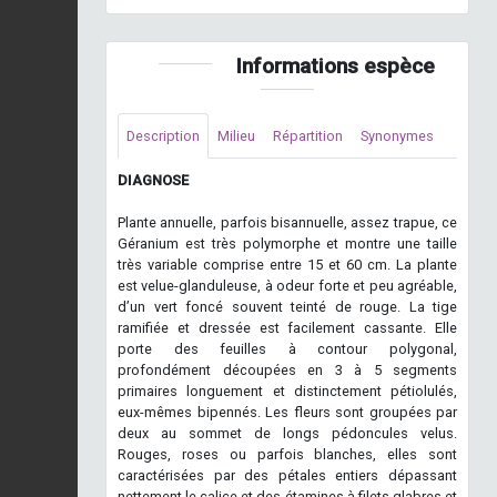
Informations espèce
Description
Milieu
Répartition
Synonymes
DIAGNOSE
Plante annuelle, parfois bisannuelle, assez trapue, ce
Géranium est très polymorphe et montre une taille
très variable comprise entre 15 et 60 cm. La plante
est velue-glanduleuse, à odeur forte et peu agréable,
d’un vert foncé souvent teinté de rouge. La tige
ramifiée et dressée est facilement cassante. Elle
porte des feuilles à contour polygonal,
profondément découpées en 3 à 5 segments
primaires longuement et distinctement pétiolulés,
eux-mêmes bipennés. Les fleurs sont groupées par
deux au sommet de longs pédoncules velus.
Rouges, roses ou parfois blanches, elles sont
caractérisées par des pétales entiers dépassant
nettement le calice et des étamines à filets glabres et