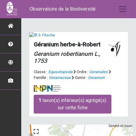
Observatoire de la Biodiversité
Géranium herbe-à-Robert
Geranium robertianum
L.,
1753
Classe :
Equisetopsida
Ordre :
Geraniales
Famille :
Geraniaceae
Genre :
Geranium
1
taxon(s) inférieur(s) agrégé(s)
sur cette fiche