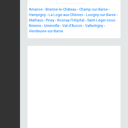
Amance
-
Brienne-le-Château
-
Champ-sur-Barse
-
Hampigny
-
La Loge-aux-Chèvres
-
Lusigny-sur-Barse
-
Mathaux
-
Piney
-
Rosnay-l'Hôpital
-
Saint-Léger-sous-
Brienne
-
Unienville
-
Val-d'Auzon
-
Vallentigny
-
Vendeuvre-sur-Barse
Previous
Next
©