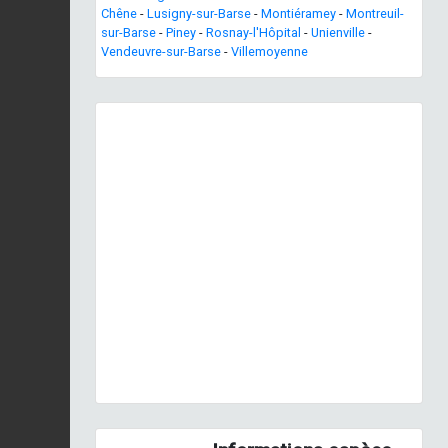
Chêne
-
Lusigny-sur-Barse
-
Montiéramey
-
Montreuil-
sur-Barse
-
Piney
-
Rosnay-l'Hôpital
-
Unienville
-
Vendeuvre-sur-Barse
-
Villemoyenne
Previous
Next
©