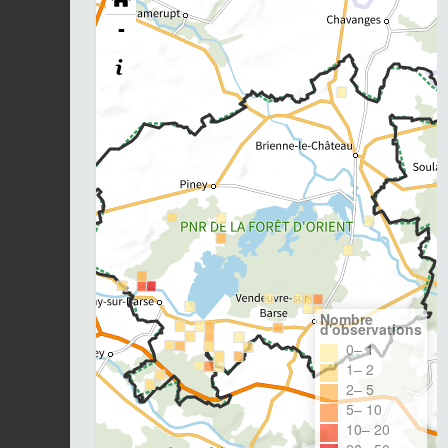
-
Nombre
d'observations
0– 1
1– 2
2– 5
5– 10
10– 20