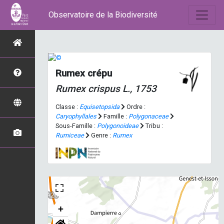
Observatoire de la Biodiversité
Rumex crépu
Rumex crispus
L., 1753
Classe :
Equisetopsida
Ordre :
Caryophyllales
Famille :
Polygonaceae
Sous-Famille :
Polygonoideae
Tribu :
Rumiceae
Genre :
Rumex
+