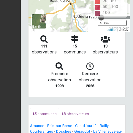
20– 50
50– 100
100+
1998
10 km
Nombre d'obser
Leaflet
| © IGN
111
15
13
observations
communes
observateurs
Première
Dernière
observation
observation
1998
2026
15
communes
13
observateurs
Amance
-
Briel-sur-Barse
-
Chauffour-lès-Bailly
-
Courteranges
-
Dosches
-
Géraudot
-
La Villeneuve-au-