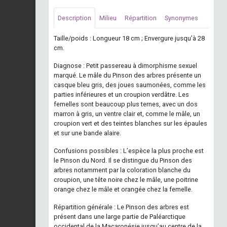
Description
Milieu
Répartition
Synonymes
Taille/poids : Longueur 18 cm ; Envergure jusqu’à 28
cm.
Diagnose : Petit passereau à dimorphisme sexuel
marqué. Le mâle du Pinson des arbres présente un
casque bleu gris, des joues saumonées, comme les
parties inférieures et un croupion verdâtre. Les
femelles sont beaucoup plus ternes, avec un dos
marron à gris, un ventre clair et, comme le mâle, un
croupion vert et des teintes blanches sur les épaules
et sur une bande alaire.
Confusions possibles : L’espèce la plus proche est
le Pinson du Nord. Il se distingue du Pinson des
arbres notamment par la coloration blanche du
croupion, une tête noire chez le mâle, une poitrine
orange chez le mâle et orangée chez la femelle.
Répartition générale : Le Pinson des arbres est
présent dans une large partie de Paléarctique
occidental de la Macaronésie jusqu’au centre de la