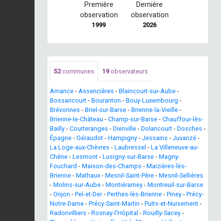
Première
Dernière
observation
observation
1999
2026
52
communes
19
observateurs
Amance
-
Assencières
-
Blaincourt-sur-Aube
-
Bossancourt
-
Bouranton
-
Bouy-Luxembourg
-
Brévonnes
-
Briel-sur-Barse
-
Brienne-la-Vieille
-
Brienne-le-Château
-
Champ-sur-Barse
-
Chauffour-lès-
Bailly
-
Courteranges
-
Dienville
-
Dolancourt
-
Dosches
-
Épagne
-
Géraudot
-
Hampigny
-
Jessains
-
Juvanzé
-
La Loge-aux-Chèvres
-
Laubressel
-
La Villeneuve-au-
Chêne
-
Lesmont
-
Lusigny-sur-Barse
-
Magny-
Fouchard
-
Maison-des-Champs
-
Maizières-lès-
Brienne
-
Mathaux
-
Mesnil-Saint-Père
-
Mesnil-Sellières
-
Molins-sur-Aube
-
Montiéramey
-
Montreuil-sur-Barse
-
Onjon
-
Pel-et-Der
-
Perthes-lès-Brienne
-
Piney
-
Précy-
Notre-Dame
-
Précy-Saint-Martin
-
Puits-et-Nuisement
-
Radonvilliers
-
Rosnay-l'Hôpital
-
Rouilly-Sacey
-