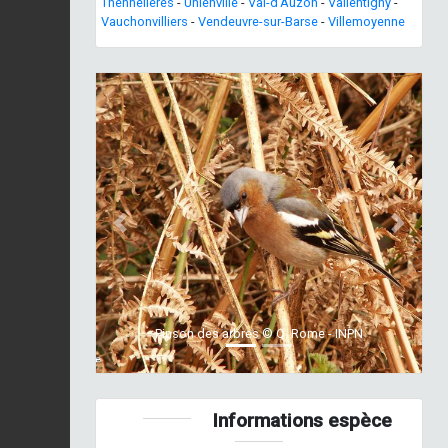
Thennelières
-
Unienville
-
Val-d'Auzon
-
Vallentigny
-
Vauchonvilliers
-
Vendeuvre-sur-Barse
-
Villemoyenne
Previous
Next
Pinson des arbres © Q. Rome - INPN
Informations espèce