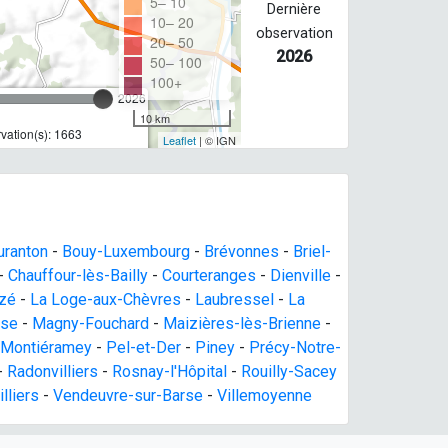
5– 10
Dernière
10– 20
observation
20– 50
2026
50– 100
100+
2026
10 km
vation(s): 1663
Leaflet
| © IGN
uranton
-
Bouy-Luxembourg
-
Brévonnes
-
Briel-
-
Chauffour-lès-Bailly
-
Courteranges
-
Dienville
-
zé
-
La Loge-aux-Chèvres
-
Laubressel
-
La
rse
-
Magny-Fouchard
-
Maizières-lès-Brienne
-
Montiéramey
-
Pel-et-Der
-
Piney
-
Précy-Notre-
-
Radonvilliers
-
Rosnay-l'Hôpital
-
Rouilly-Sacey
lliers
-
Vendeuvre-sur-Barse
-
Villemoyenne