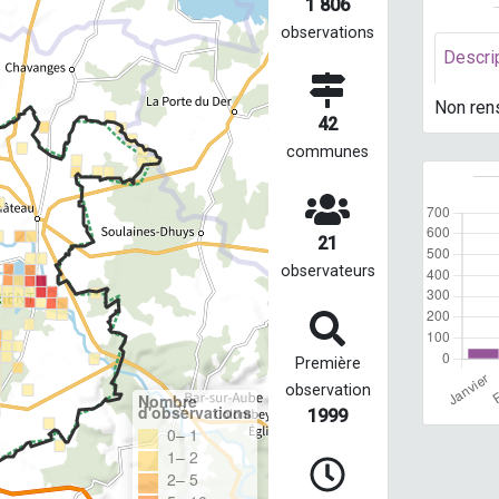
1 806
observations
Descri
Non ren
42
communes
21
observateurs
Première
observation
Nombre
d'observations
1999
0– 1
1– 2
2– 5