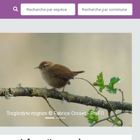
ious
Next
Troglodyte mignon © Fabrice Croset - PnrFO