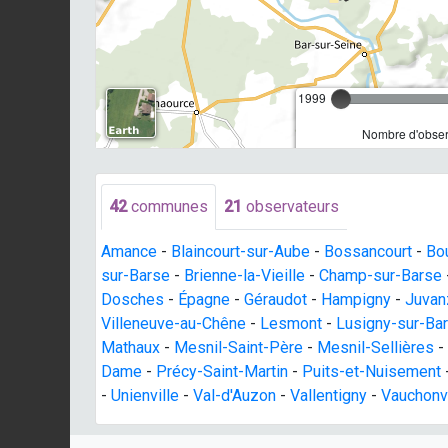
1999
Nombre d'obser
42
communes
21
observateurs
Amance
-
Blaincourt-sur-Aube
-
Bossancourt
-
Bo
sur-Barse
-
Brienne-la-Vieille
-
Champ-sur-Barse
Dosches
-
Épagne
-
Géraudot
-
Hampigny
-
Juvan
Villeneuve-au-Chêne
-
Lesmont
-
Lusigny-sur-Ba
Mathaux
-
Mesnil-Saint-Père
-
Mesnil-Sellières
-
Dame
-
Précy-Saint-Martin
-
Puits-et-Nuisement
-
Unienville
-
Val-d'Auzon
-
Vallentigny
-
Vauchonvi