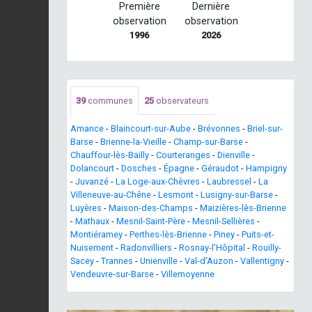
Première
Dernière
observation
observation
1996
2026
39
communes
25
observateurs
Amance
-
Blaincourt-sur-Aube
-
Brévonnes
-
Briel-sur-
Barse
-
Brienne-la-Vieille
-
Champ-sur-Barse
-
Chauffour-lès-Bailly
-
Courteranges
-
Dienville
-
Dolancourt
-
Dosches
-
Épagne
-
Géraudot
-
Hampigny
-
Juvanzé
-
La Loge-aux-Chèvres
-
Laubressel
-
La
Villeneuve-au-Chêne
-
Lesmont
-
Lusigny-sur-Barse
-
Luyères
-
Maison-des-Champs
-
Maizières-lès-Brienne
-
Mathaux
-
Mesnil-Saint-Père
-
Mesnil-Sellières
-
Montiéramey
-
Perthes-lès-Brienne
-
Piney
-
Puits-et-
Nuisement
-
Radonvilliers
-
Rosnay-l'Hôpital
-
Rouilly-
Sacey
-
Trannes
-
Unienville
-
Val-d'Auzon
-
Vallentigny
-
Vendeuvre-sur-Barse
-
Villemoyenne