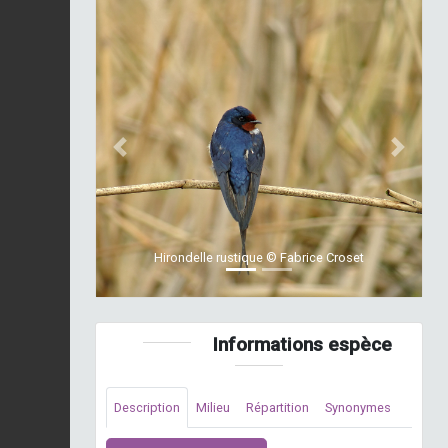
Previous
Next
Hirondelle rustique © Fabrice Croset
Informations espèce
Description
Milieu
Répartition
Synonymes