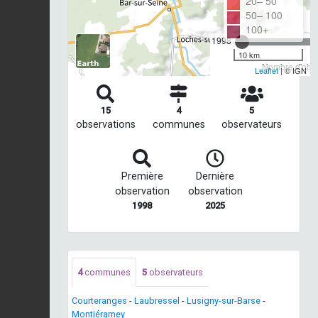
20– 50
50– 100
100+
1998
10 km
Nombre d'obse
Leaflet
| © IGN
15
4
5
observations
communes
observateurs
Première
Dernière
observation
observation
1998
2025
4
communes
5
observateurs
Courteranges
-
Laubressel
-
Lusigny-sur-Barse
-
Montiéramey