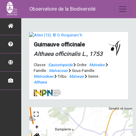
Observatoire de la Biodiversité
Guimauve officinale
Althaea officinalis
L., 1753
Classe :
Equisetopsida
Ordre :
Malvales
Famille :
Malvaceae
Sous-Famille :
Malvoideae
Tribu :
Malveae
Genre :
Althaea
+