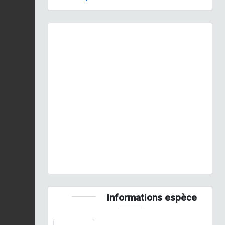
Previous
Next
Arles (13). © O. Roquinarc'h
Informations espèce