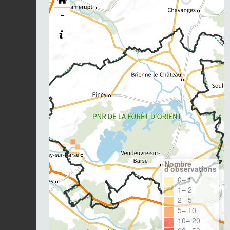
-
Nombre
d'observations
0– 1
1– 2
2– 5
5– 10
10– 20