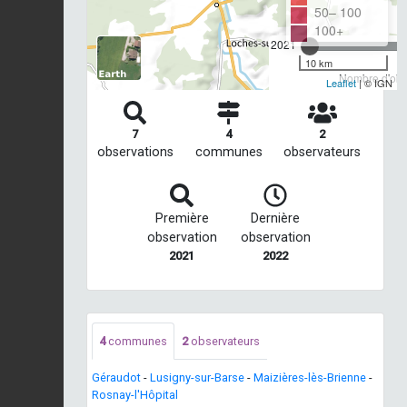
50– 100
100+
2021
10 km
Nombre d'obse
Leaflet
| © IGN
7
4
2
observations
communes
observateurs
Première
Dernière
observation
observation
2021
2022
4
communes
2
observateurs
Géraudot
-
Lusigny-sur-Barse
-
Maizières-lès-Brienne
-
Rosnay-l'Hôpital