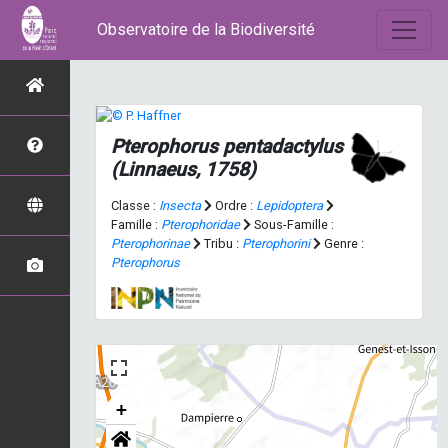
Observatoire de la Biodiversité
Pterophorus pentadactylus
(Linnaeus, 1758)
Classe :
Insecta
Ordre :
Lepidoptera
Famille :
Pterophoridae
Sous-Famille :
Pterophorinae
Tribu :
Pterophorini
Genre :
Pterophorus
+