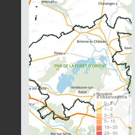
-
Nombre
d'observations
0– 1
1– 2
2– 5
5– 10
10– 20
20– 50