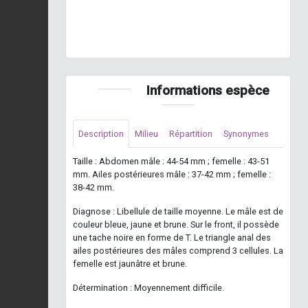
Aeschne mixte © J. Laignel - INPN
Informations espèce
Description
Milieu
Répartition
Synonymes
Taille : Abdomen mâle : 44-54 mm ; femelle : 43-51
mm. Ailes postérieures mâle : 37-42 mm ; femelle :
38-42 mm.
Diagnose : Libellule de taille moyenne. Le mâle est de
couleur bleue, jaune et brune. Sur le front, il possède
une tache noire en forme de T. Le triangle anal des
ailes postérieures des mâles comprend 3 cellules. La
femelle est jaunâtre et brune.
Détermination : Moyennement difficile.