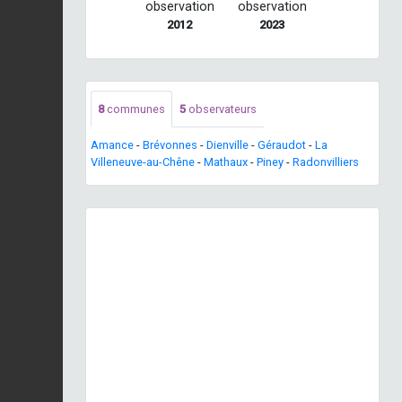
observation
observation
2012
2023
8
communes
5
observateurs
Amance
-
Brévonnes
-
Dienville
-
Géraudot
-
La
Villeneuve-au-Chêne
-
Mathaux
-
Piney
-
Radonvilliers
Previous
Next