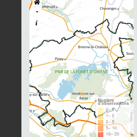
-
Nombre
d'observations
0– 1
1– 2
2– 5
5– 10
10– 20