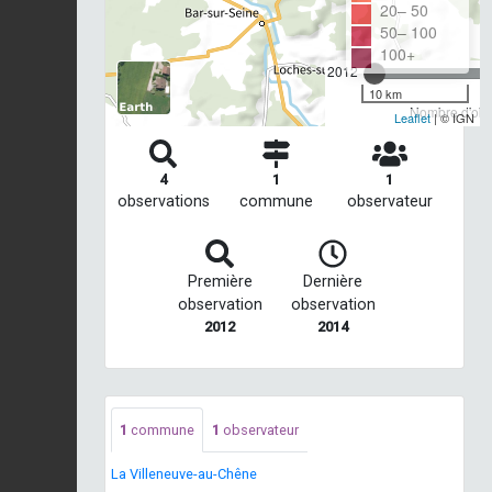
20– 50
50– 100
100+
2012
10 km
Nombre d'obse
Leaflet
| © IGN
4
1
1
observations
commune
observateur
Première
Dernière
observation
observation
2012
2014
1
commune
1
observateur
La Villeneuve-au-Chêne