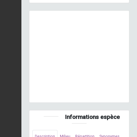
Previous
Next
Leucorrhine à large queue (La) © P. Gourdain - INPN
Informations espèce
Description
Milieu
Répartition
Synonymes