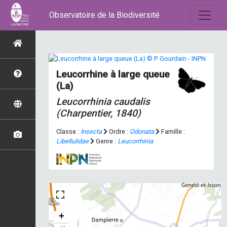
Observatoire de la Biodiversité
Leucorrhine à large queue
(La)
Leucorrhinia caudalis
(Charpentier, 1840)
Classe :
Insecta
Ordre :
Odonata
Famille :
Libellulidae
Genre :
Leucorrhinia
+