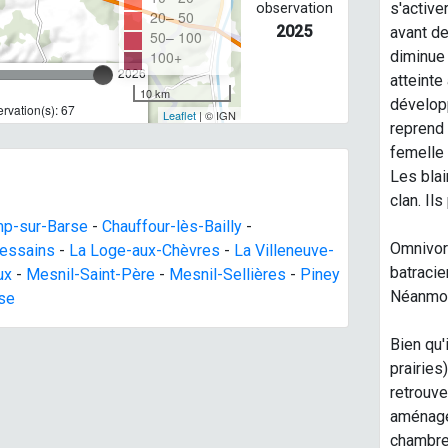
s'active
observation
20– 50
2025
avant de
50– 100
100+
diminue 
2026
atteinte
10 km
dévelop
rvation(s): 67
Leaflet
| © IGN
reprend 
femelle 
Les blai
clan. Il
p-sur-Barse
-
Chauffour-lès-Bailly
-
Omnivore
essains
-
La Loge-aux-Chèvres
-
La Villeneuve-
batracie
ux
-
Mesnil-Saint-Père
-
Mesnil-Sellières
-
Piney
Néanmoin
se
Bien qu'
prairies
retrouver
aménage
chambres