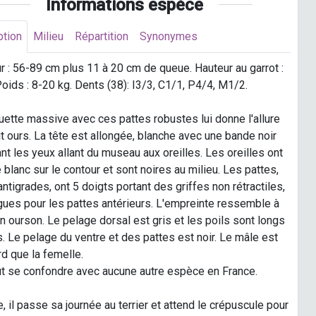
Informations espèce
ption
Milieu
Répartition
Synonymes
 : 56-89 cm plus 11 à 20 cm de queue. Hauteur au garrot :
oids : 8-20 kg. Dents (38): I3/3, C1/1, P4/4, M1/2.
uette massive avec ces pattes robustes lui donne l'allure
it ours. La tête est allongée, blanche avec une bande noir
nt les yeux allant du museau aux oreilles. Les oreilles ont
é blanc sur le contour et sont noires au milieu. Les pattes,
ntigrades, ont 5 doigts portant des griffes non rétractiles,
gues pour les pattes antérieurs. L'empreinte ressemble à
un ourson. Le pelage dorsal est gris et les poils sont longs
s. Le pelage du ventre et des pattes est noir. Le mâle est
rd que la femelle.
ut se confondre avec aucune autre espèce en France.
, il passe sa journée au terrier et attend le crépuscule pour