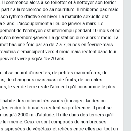
r. Il commence alors à se toiletter et à nettoyer son terrier
 partir à la recherche de sa nourriture. Il n'hiberne pas mais
son rythme d'activé en hiver. La maturité sexuelle est
 à 2 ans. L'accouplement a lieu de janvier à mars. Le
pement de l'embryon est interrompu pendant 10 mois et ne
qu'en novembre-janvier. La gestation dure alors 2 mois. La
met bas une fois par an de 2 à 7 jeunes en février-mars.
reautins s'émancipent vers 4 mois mais restent dans leur
s peuvent vivre jusqu'à 15-20 ans.
, il se nourrit d'insectes, de petites mammifères, de
ns, de charognes mais aussi de fruits, de céréales...
s, le ver de terre reste l'aliment qu'il consomme le plus.
il habite des milieux très variés (bocages, landes ou
), les endroits boisées restent sa préférence. Il peut se
 jusqu'à 2000 m. d'altitude. Il gîte dans des terriers qu'il
 lui-même. Ceux-ci sont composés de nombreuses
 tapissées de végétaux et reliées entre elles par tout un