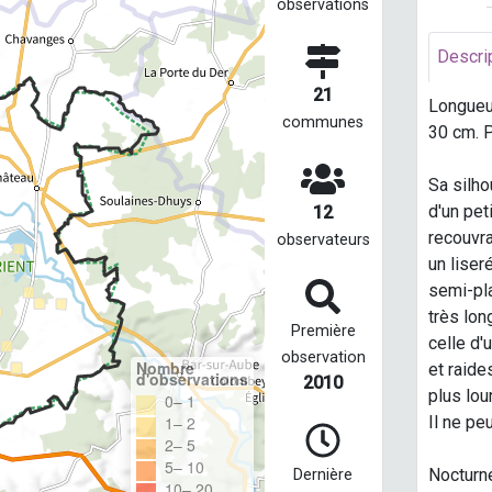
observations
Descri
21
Longueur
communes
30 cm. P
Sa silho
d'un pet
12
recouvra
observateurs
un liser
semi-pla
très lon
Première
celle d'
observation
Nombre
et raide
d'observations
2010
plus lou
0– 1
1– 2
Il ne pe
2– 5
5– 10
Nocturne
Dernière
10– 20