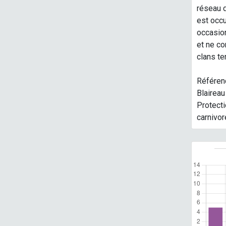
réseau d
est occu
occasion
et ne co
clans te
Référen
Blaireau 
Protect
carnivor