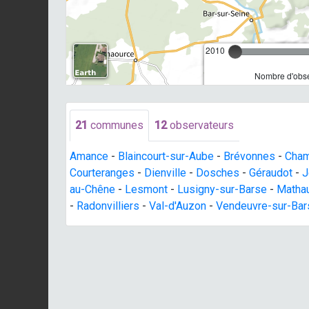
2010
Nombre d'obse
21
communes
12
observateurs
Amance
-
Blaincourt-sur-Aube
-
Brévonnes
-
Cham
Courteranges
-
Dienville
-
Dosches
-
Géraudot
-
J
au-Chêne
-
Lesmont
-
Lusigny-sur-Barse
-
Matha
-
Radonvilliers
-
Val-d'Auzon
-
Vendeuvre-sur-Bar