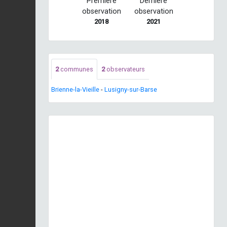
Première
Dernière
observation
observation
2018
2021
2
communes
2
observateurs
Brienne-la-Vieille
-
Lusigny-sur-Barse
Previous
Next