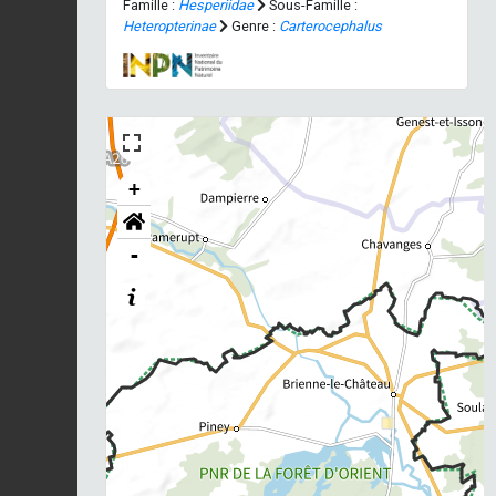
Famille :
Hesperiidae
Sous-Famille :
Heteropterinae
Genre :
Carterocephalus
+
-