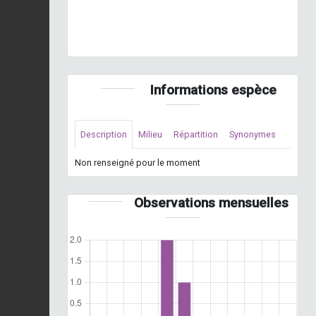
Hespérie du Brome (L'), Échiquier (L'), Palémon (Le),
Petit Pan (Le) © H. Bouyon - INPN
Informations espèce
Description
Milieu
Répartition
Synonymes
Non renseigné pour le moment
Observations mensuelles