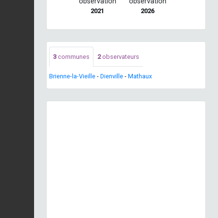
observation
observation
2021
2026
3
communes
2
observateurs
Brienne-la-Vieille
-
Dienville
-
Mathaux
Previous
Next