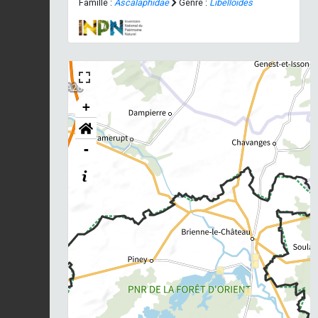
Famille :
Ascalaphidae
Genre :
Libelloides
+
-