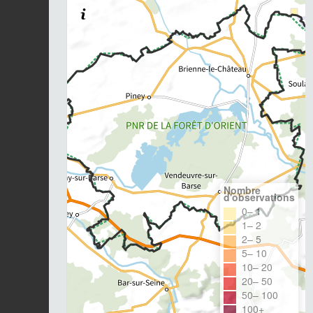
Nombre
d'observations
0– 1
1– 2
2– 5
5– 10
10– 20
20– 50
50– 100
100+