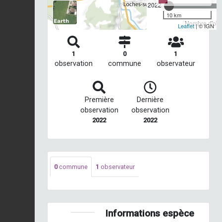
2022
10 km
Nombre d'obse
Leaflet
| © IGN
1
0
1
observation
commune
observateur
Première
Dernière
observation
observation
2022
2022
0
commune
1
observateur
Informations espèce