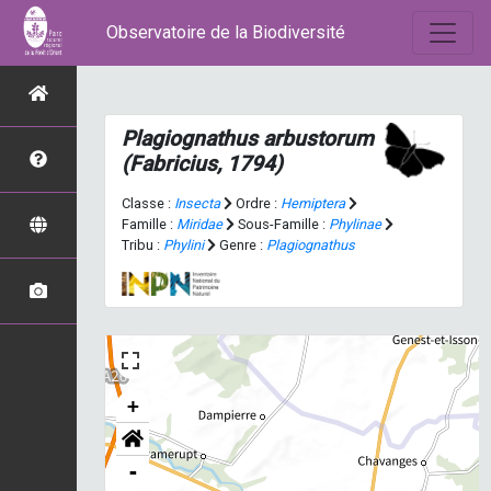
Observatoire de la Biodiversité
Plagiognathus arbustorum
(Fabricius, 1794)
Classe :
Insecta
Ordre :
Hemiptera
Famille :
Miridae
Sous-Famille :
Phylinae
Tribu :
Phylini
Genre :
Plagiognathus
+
-