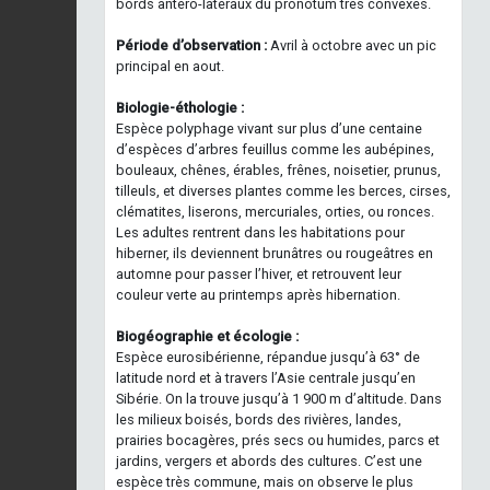
bords antéro-latéraux du pronotum très convexes.
Période d’observation :
Avril à octobre avec un pic
principal en aout.
Biologie-éthologie :
Espèce polyphage vivant sur plus d’une centaine
d’espèces d’arbres feuillus comme les aubépines,
bouleaux, chênes, érables, frênes, noisetier, prunus,
tilleuls, et diverses plantes comme les berces, cirses,
clématites, liserons, mercuriales, orties, ou ronces.
Les adultes rentrent dans les habitations pour
hiberner, ils deviennent brunâtres ou rougeâtres en
automne pour passer l’hiver, et retrouvent leur
couleur verte au printemps après hibernation.
Biogéographie et écologie :
Espèce eurosibérienne, répandue jusqu’à 63° de
latitude nord et à travers l’Asie centrale jusqu’en
Sibérie. On la trouve jusqu’à 1 900 m d’altitude. Dans
les milieux boisés, bords des rivières, landes,
prairies bocagères, prés secs ou humides, parcs et
jardins, vergers et abords des cultures. C’est une
espèce très commune, mais on observe le plus