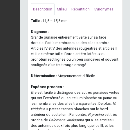
Description
Milieu
Répartition
Synonymes
Taille :
11,5 – 15,5 mm
Diagnose :
Grande punaise entièrement verte sur sa face
dorsale. Partie membraneuse des ailes sombre.
Articles IV et V des antennes rougeâtres et articles II
et III de même taille. Bords antéro-latéraux du
pronotum rectilignes ou un peu concaves et souvent
soulignés d’un trait rouge orangé.
Détermination :
Moyennement difficile.
Espèces proches :
Elle est facile à distinguer des autres punaises vertes
qui ont l’extrémité du scutellum blanche ou jaune ou
les membranes des ailes transparentes. De plus,
N.
viridula
a 3 petites taches blanches sur le bord
antérieur du scutellum. Par contre,
P. prasina
est très
proche de
Palomena viridissima
qui a les articles II
des antennes deux fois plus long que les III, et les