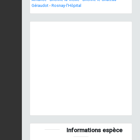
Géraudot
-
Rosnay-l'Hôpital
Previous
Next
Punaise verte © J-J. Milan - INPN
Informations espèce