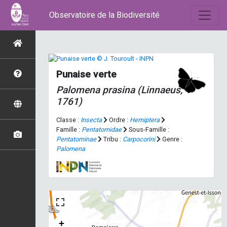
Observatoire de la Biodiversité
Punaise verte
Palomena prasina
(Linnaeus,
1761)
Classe :
Insecta
Ordre :
Hemiptera
Famille :
Pentatomidae
Sous-Famille :
Pentatominae
Tribu :
Carpocorini
Genre :
Palomena
+