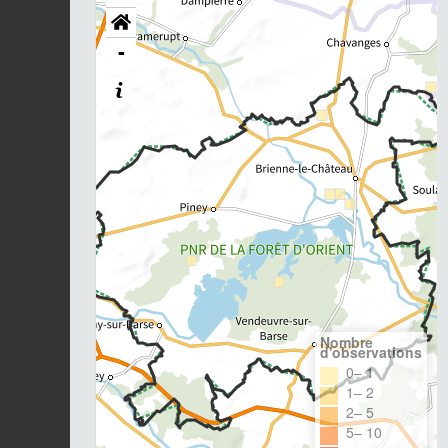
-
Nombre
d'observations
0– 1
1– 2
2– 5
5– 10