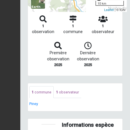
10 km
Nombre d'obse
Leaflet
| © IGN
1
1
1
observation
commune
observateur
Première
Dernière
observation
observation
2025
2025
1
commune
1
observateur
Piney
Informations espèce