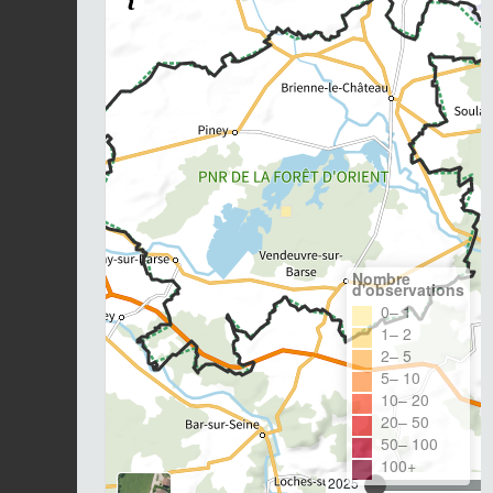
Nombre
d'observations
0– 1
1– 2
2– 5
5– 10
10– 20
20– 50
50– 100
100+
2025