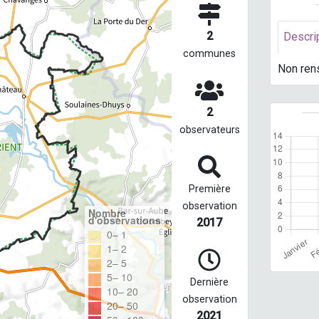
2
Descri
communes
Non ren
2
observateurs
Première
observation
Nombre
d'observations
2017
0– 1
1– 2
2– 5
5– 10
Dernière
10– 20
observation
20– 50
2021