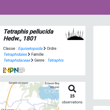
Tetraphis pellucida
Hedw., 1801
Classe :
Equisetopsida
Ordre :
Tetraphidales
Famille :
Tetraphidaceae
Genre :
Tetraphis
Prev
25
observations