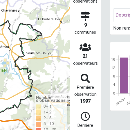
observations
Descri
9
Non ren
communes
21
observateurs
Première
observation
Nombre
d'observations
1997
0– 1
1– 2
2– 5
5– 10
Dernière
10– 20