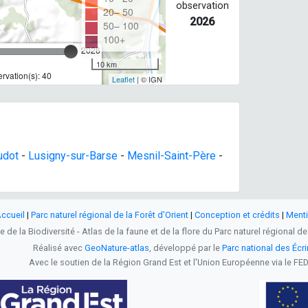
observation
20– 50
2026
50– 100
100+
2026
10 km
rvation(s): 40
Leaflet
| © IGN
udot
-
Lusigny-sur-Barse
-
Mesnil-Saint-Père
-
ccueil
|
Parc naturel régional de la Forêt d'Orient
|
Conception et crédits
|
Menti
 de la Biodiversité - Atlas de la faune et de la flore du Parc naturel régional de
Réalisé avec
GeoNature-atlas
, développé par le
Parc national des Écr
Avec le soutien de la Région Grand Est et l'Union Européenne via le FE