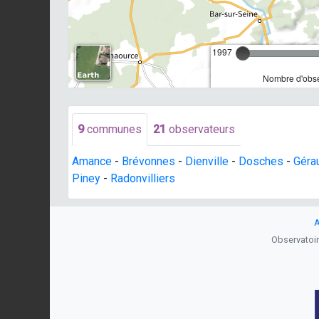
1997
Nombre d'obse
9
communes
21
observateurs
Amance
-
Brévonnes
-
Dienville
-
Dosches
-
Géra
Piney
-
Radonvilliers
A
Observatoire