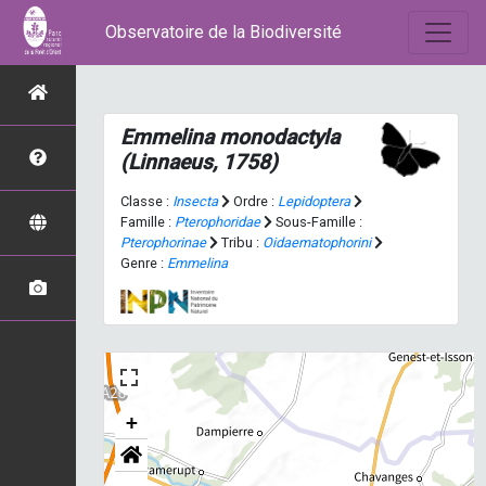
Observatoire de la Biodiversité
Emmelina monodactyla
(Linnaeus, 1758)
Classe :
Insecta
Ordre :
Lepidoptera
Famille :
Pterophoridae
Sous-Famille :
Pterophorinae
Tribu :
Oidaematophorini
Genre :
Emmelina
+