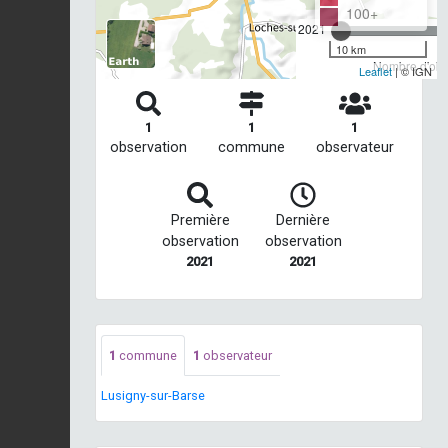
100+
2021
10 km
Nombre d'obse
Leaflet
| © IGN
1
1
1
observation
commune
observateur
Première
Dernière
observation
observation
2021
2021
1
commune
1
observateur
Lusigny-sur-Barse