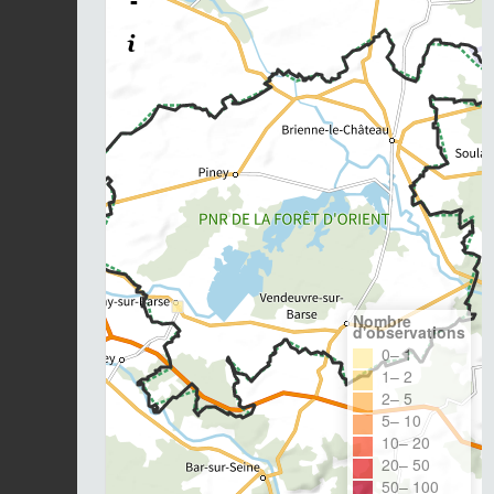
-
Nombre
d'observations
0– 1
1– 2
2– 5
5– 10
10– 20
20– 50
50– 100