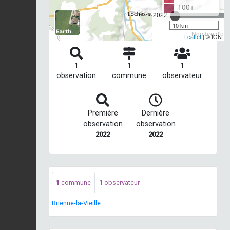
100+
2022
10 km
Nombre d'obse
Leaflet
| © IGN
1
1
1
observation
commune
observateur
Première
Dernière
observation
observation
2022
2022
1
commune
1
observateur
Brienne-la-Vieille