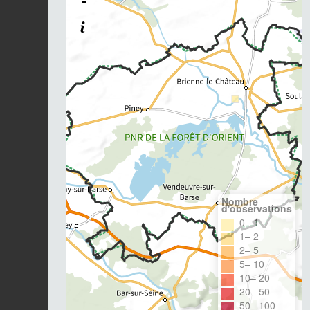
-
Nombre
d'observations
0– 1
1– 2
2– 5
5– 10
10– 20
20– 50
50– 100