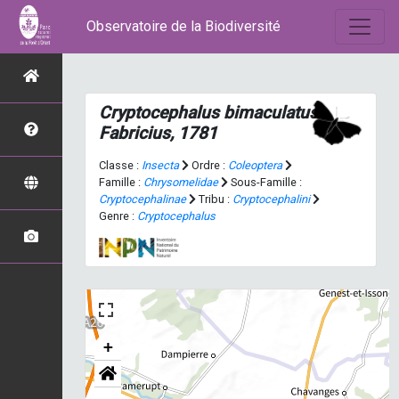
Observatoire de la Biodiversité
Cryptocephalus bimaculatus
Fabricius, 1781
Classe :
Insecta
Ordre :
Coleoptera
Famille :
Chrysomelidae
Sous-Famille :
Cryptocephalinae
Tribu :
Cryptocephalini
Genre :
Cryptocephalus
+