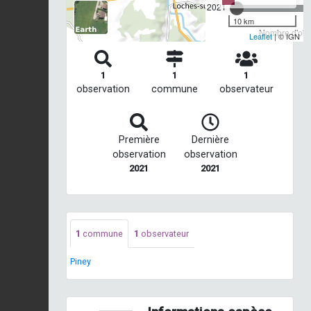
2021
10 km
Nombre d'obse
Leaflet
| © IGN
1
1
1
observation
commune
observateur
Première
Dernière
observation
observation
2021
2021
1
commune
1
observateur
Piney