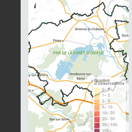
Nombre
d'observations
0– 1
1– 2
2– 5
5– 10
10– 20
20– 50
50– 100
100+