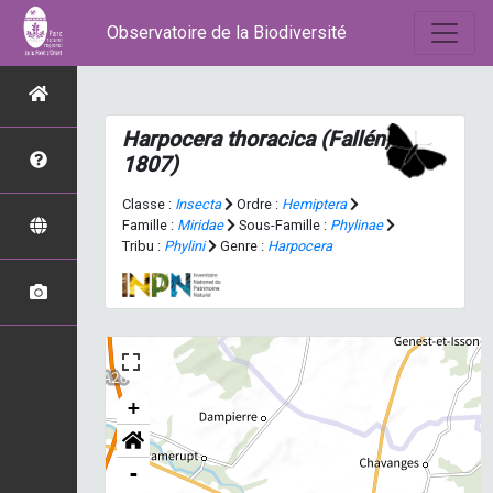
Observatoire de la Biodiversité
Harpocera thoracica
(Fallén,
1807)
Classe :
Insecta
Ordre :
Hemiptera
Famille :
Miridae
Sous-Famille :
Phylinae
Tribu :
Phylini
Genre :
Harpocera
+
-