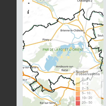
-
Nombre
d'observations
0– 1
1– 2
2– 5
5– 10
10– 20
20– 50