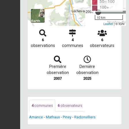
50– 100
100+
2007
10 km
Nombre d'obse
Leaflet
| © IGN
6
4
6
observations
communes
observateurs
Première
Dernière
observation
observation
2007
2025
4
communes
6
observateurs
Amance
-
Mathaux
-
Piney
-
Radonvilliers