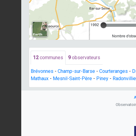
1992
Nombre d'obse
12
communes
9
observateurs
Brévonnes
-
Champ-sur-Barse
-
Courteranges
-
D
Mathaux
-
Mesnil-Saint-Père
-
Piney
-
Radonvillie
A
Observatoire