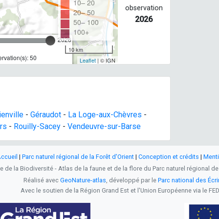
10– 20
observation
20– 50
2026
50– 100
100+
2026
10 km
rvation(s): 50
Leaflet
| © IGN
ienville
-
Géraudot
-
La Loge-aux-Chèvres
-
rs
-
Rouilly-Sacey
-
Vendeuvre-sur-Barse
ccueil
|
Parc naturel régional de la Forêt d'Orient
|
Conception et crédits
|
Menti
 de la Biodiversité - Atlas de la faune et de la flore du Parc naturel régional de
Réalisé avec
GeoNature-atlas
, développé par le
Parc national des Écr
Avec le soutien de la Région Grand Est et l'Union Européenne via le FE