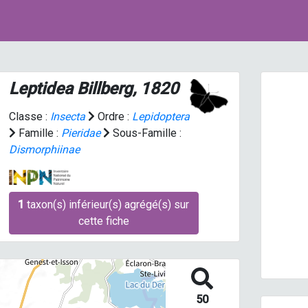
Leptidea
Billberg, 1820
Classe :
Insecta
Ordre :
Lepidoptera
Famille :
Pieridae
Sous-Famille :
Dismorphiinae
Prev
1
taxon(s) inférieur(s) agrégé(s) sur
cette fiche
Piérid
50