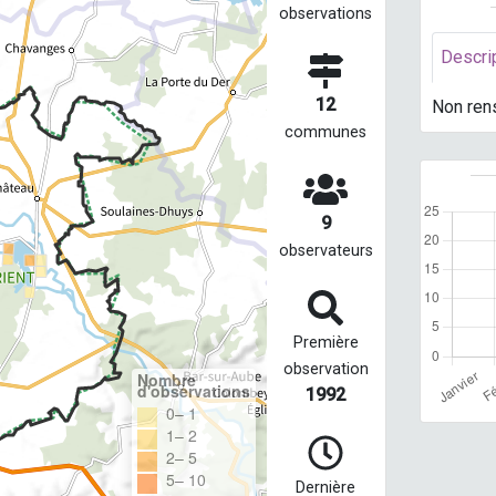
observations
Descri
12
Non ren
communes
9
observateurs
Première
observation
Nombre
d'observations
1992
0– 1
1– 2
2– 5
5– 10
Dernière