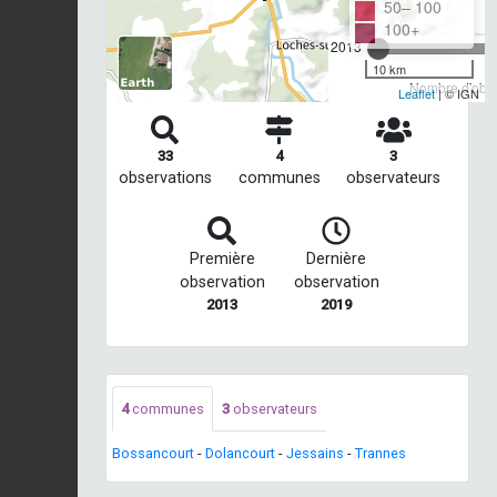
50– 100
100+
2013
10 km
Nombre d'obse
Leaflet
| © IGN
33
4
3
observations
communes
observateurs
Première
Dernière
observation
observation
2013
2019
4
communes
3
observateurs
Bossancourt
-
Dolancourt
-
Jessains
-
Trannes