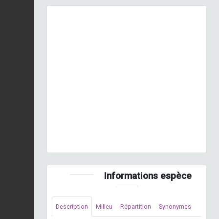
Previous
Next
© Fédération de pêche 33
Informations espèce
Description
Milieu
Répartition
Synonymes