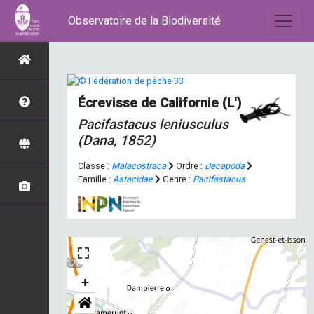
Observatoire de la Biodiversité
Écrevisse de Californie (L')
Pacifastacus leniusculus
(Dana, 1852)
Classe :
Malacostraca
Ordre :
Decapoda
Famille :
Astacidae
Genre :
Pacifastacus
+