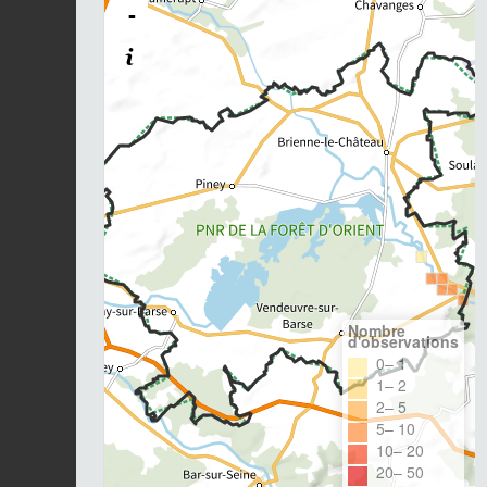
-
Nombre
d'observations
0– 1
1– 2
2– 5
5– 10
10– 20
20– 50