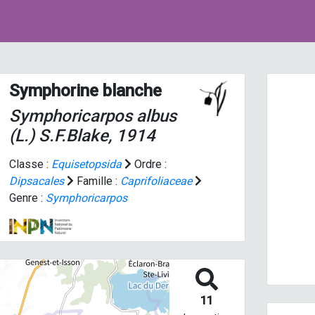
Symphorine blanche
Symphoricarpos albus
(L.) S.F.Blake, 1914
Classe :
Equisetopsida
Ordre :
Dipsacales
Famille :
Caprifoliaceae
Prev
Genre :
Symphoricarpos
11