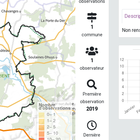
observations
Descri
1
Non ren
commune
1
observateur
Première
observation
Nombre
d'observations
2019
0– 1
1– 2
2– 5
5– 10
Dernière
10– 20