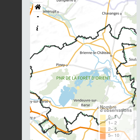
-
Nombre
d'observations
0– 1
1– 2
2– 5
5– 10