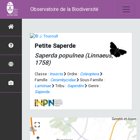
Observatoire de la Biodiversité
Petite Saperde
Saperda populnea
(Linnaeus,
1758)
Classe :
Insecta
Ordre :
Coleoptera
Famille :
Cerambycidae
Sous-Famille :
Lamiinae
Tribu :
Saperdini
Genre :
Saperda
+