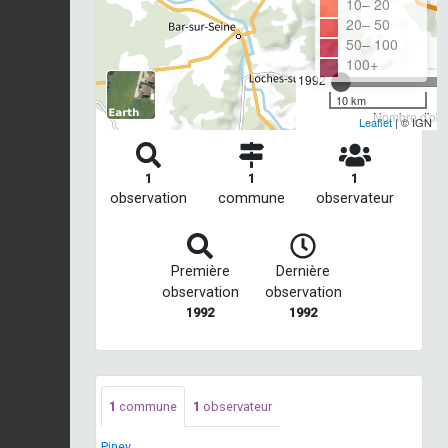
10– 20
20– 50
50– 100
100+
1992
10 km
Nombre d'obse
Leaflet
| © IGN
1
1
1
observation
commune
observateur
Première
Dernière
observation
observation
1992
1992
1
commune
1
observateur
Piney