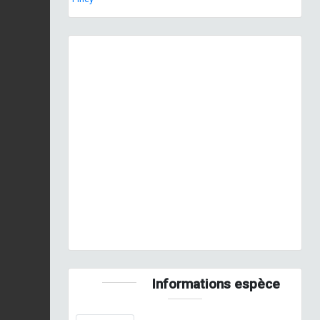
Previous
Next
Larve © B. Calmont
Informations espèce