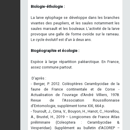
Biologie-éthologie :
La larve xylophage se développe dans les branches
vivantes des peupliers, et les saules notamment les
saules marsault et les bouleaux. L’activité de la larve
provoque une galle de forme ovoïde sur le rameau.
Le cycle évolutif est d’un à deux ans.
Biogéographie et écologie :
Espèce à large répartition paléarctique. En France,
assez commune partout.
D’après :
- Berger, P. 2012. Coléoptères Cerambycidae de la
faune de France continentale et de Corse -
Actualisation de l'ouvrage d'André Villiers, 1978.
Revue de l’Association Roussillonnaise
d’Entomologie, supplément tome XXI, 664 p.
- Touroult, J., Cima, V., Bouyon, H., Hanot, C., Horellou,
A., Brustel, H., 2019 – Longicornes de France Atlas
préliminaire (Coleoptera : Cerambycidae &
Vesperidae). Supplément au bulletin d’ACOREP –