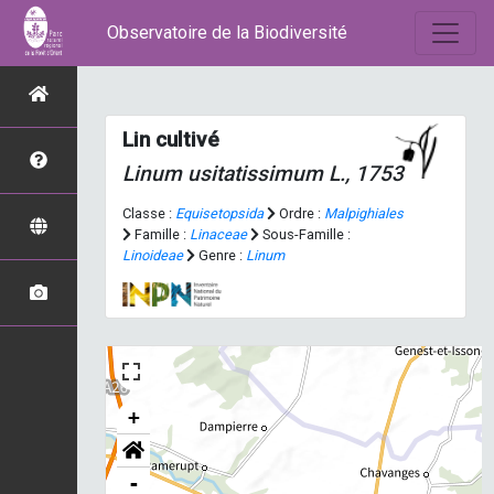
Observatoire de la Biodiversité
Lin cultivé
Linum usitatissimum
L., 1753
Classe :
Equisetopsida
Ordre :
Malpighiales
Famille :
Linaceae
Sous-Famille :
Linoideae
Genre :
Linum
+
-