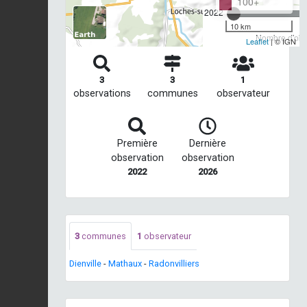
100+
2022
10 km
Nombre d'obse
Leaflet
| © IGN
3
3
1
observations
communes
observateur
Première
Dernière
observation
observation
2022
2026
3
communes
1
observateur
Dienville
-
Mathaux
-
Radonvilliers