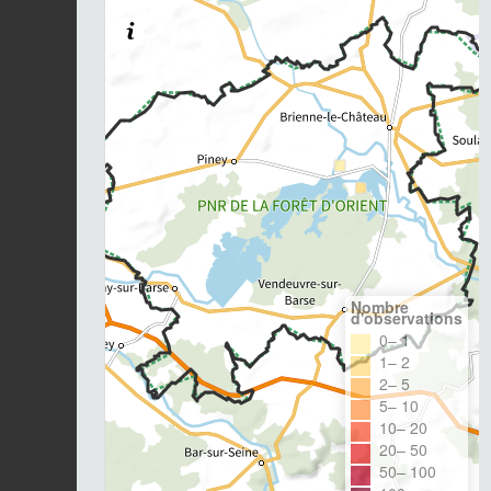
Nombre
d'observations
0– 1
1– 2
2– 5
5– 10
10– 20
20– 50
50– 100