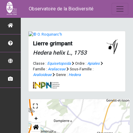
Observatoire de la Biodiversité
Lierre grimpant
Hedera helix
L., 1753
Classe :
Equisetopsida
Ordre :
Apiales
Famille :
Araliaceae
Sous-Famille :
Aralioideae
Genre :
Hedera
+