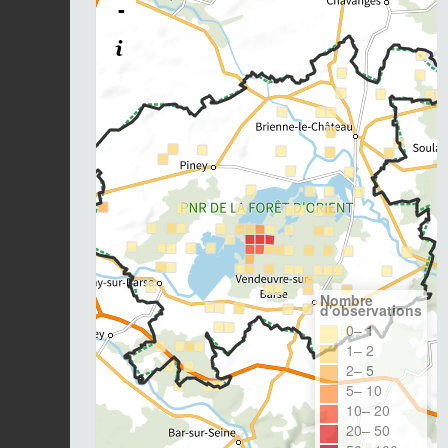
-
Nombre
d'observations
0– 1
1– 2
2– 5
5– 10
10– 20
20– 50