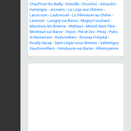
Chauffour-lès-Bailly
-
Dienville
-
Dosches
-
Géraudot
-
Hampigny
-
Jessains
-
La Loge-aux-Chèvres
-
Lassicourt
-
Laubressel
-
La Villeneuve-au-Chêne
-
Lesmont
-
Lusigny-sur-Barse
-
Magny-Fouchard
-
Maizières-lès-Brienne
-
Mathaux
-
Mesnil-Saint-Père
-
Montreuil-sur-Barse
-
Onjon
-
Pel-et-Der
-
Piney
-
Puits-
et-Nuisement
-
Radonvilliers
-
Rosnay-l'Hôpital
-
Rouilly-Sacey
-
Saint-Léger-sous-Brienne
-
Vallentigny
-
Vauchonvilliers
-
Vendeuvre-sur-Barse
-
Villemoyenne
Previous
Next