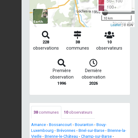
50– 100
100+
1996
10 km
Nombre d'obser
Leaflet
| © IGN
228
38
10
observations
communes
observateurs
Première
Dernière
observation
observation
1996
2026
38
communes
10
observateurs
Amance
-
Bossancourt
-
Bouranton
-
Bouy-
Luxembourg
-
Brévonnes
-
Briel-sur-Barse
-
Brienne-la-
Vieille
-
Brienne-le-Château
-
Champ-sur-Barse
-