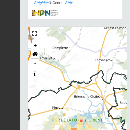
:
Strigidae
Genre :
Strix
+
-