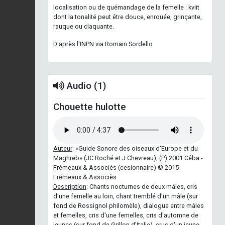
localisation ou de quémandage de la femelle : kviit
dont la tonalité peut être douce, enrouée, grinçante,
rauque ou claquante.
D'après l'INPN via Romain Sordello
Audio (1)
Chouette hulotte
Auteur
: «Guide Sonore des oiseaux d'Europe et du
Maghreb» (JC Roché et J Chevreau), (P) 2001 Céba -
Frémeaux & Associés (cesionnaire) © 2015
Frémeaux & Associès
Description
: Chants nocturnes de deux mâles, cris
d'une femelle au loin, chant tremblé d'un mâle (sur
fond de Rossignol philomèle), dialogue entre mâles
et femelles, cris d'une femelles, cris d'automne de
jeunes (sur fond de Grillon d'Italie), crus d'un jeune