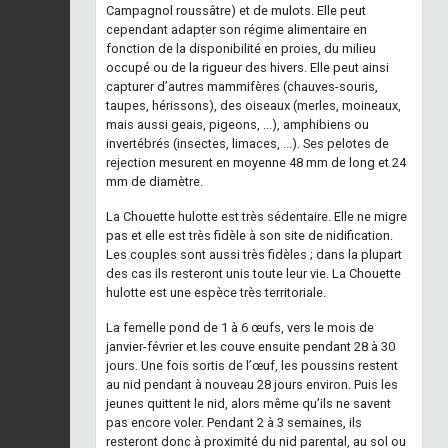
Campagnol roussâtre) et de mulots. Elle peut
cependant adapter son régime alimentaire en
fonction de la disponibilité en proies, du milieu
occupé ou de la rigueur des hivers. Elle peut ainsi
capturer d’autres mammifères (chauves-souris,
taupes, hérissons), des oiseaux (merles, moineaux,
mais aussi geais, pigeons, ...), amphibiens ou
invertébrés (insectes, limaces, ...). Ses pelotes de
rejection mesurent en moyenne 48 mm de long et 24
mm de diamètre.
La Chouette hulotte est très sédentaire. Elle ne migre
pas et elle est très fidèle à son site de nidification.
Les couples sont aussi très fidèles ; dans la plupart
des cas ils resteront unis toute leur vie. La Chouette
hulotte est une espèce très territoriale.
La femelle pond de 1 à 6 œufs, vers le mois de
janvier-février et les couve ensuite pendant 28 à 30
jours. Une fois sortis de l’œuf, les poussins restent
au nid pendant à nouveau 28 jours environ. Puis les
jeunes quittent le nid, alors même qu’ils ne savent
pas encore voler. Pendant 2 à 3 semaines, ils
resteront donc à proximité du nid parental, au sol ou