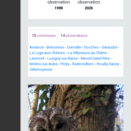
observation
observation
1998
2026
15
communes
14
observateurs
Amance
-
Brévonnes
-
Dienville
-
Dosches
-
Géraudot
-
La Loge-aux-Chèvres
-
La Villeneuve-au-Chêne
-
Lesmont
-
Lusigny-sur-Barse
-
Mesnil-Saint-Père
-
Molins-sur-Aube
-
Piney
-
Radonvilliers
-
Rouilly-Sacey
-
Villemoyenne
Previous
Next